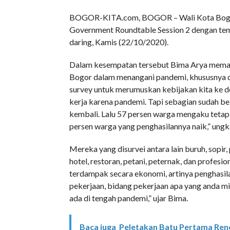
BOGOR-KITA.com, BOGOR – Wali Kota Bogor 
Government Roundtable Session 2 dengan tem
daring, Kamis (22/10/2020).
Dalam kesempatan tersebut Bima Arya memapa
Bogor dalam menangani pandemi, khususnya d
survey untuk merumuskan kebijakan kita ke 
kerja karena pandemi. Tapi sebagian sudah bek
kembali. Lalu 57 persen warga mengaku tetap
persen warga yang penghasilannya naik,” ung
Mereka yang disurvei antara lain buruh, sopi
hotel, restoran, petani, peternak, dan profes
terdampak secara ekonomi, artinya penghasila
pekerjaan, bidang pekerjaan apa yang anda m
ada di tengah pandemi,” ujar Bima.
Baca juga
Peletakan Batu Pertama Reno