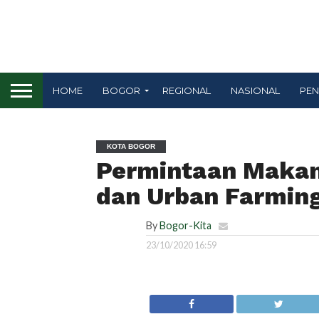
HOME
BOGOR
REGIONAL
NASIONAL
PEN
KOTA BOGOR
Permintaan Makana
dan Urban Farmin
By
Bogor-Kita
23/10/2020 16:59