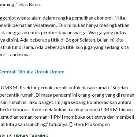
oming ,” jelas Bima.
ggenjot wisata alam dalam rangka pemulihan ekonomi. “Kita
enarik perhatian wisatawan,. Di sini bukan hanya meningkatkan
pi ada anggaran untuk pemberdayaan warga. Warga yang putus
a di sini. Ada beberapa titik di Bogor Selatan, bulan ini kita
truktur di sana. Ada beberapa titik lain juga yang sedang kita
r,” tandasnya.
 Kembali Dibuka Untuk Umum
 UMKM di sektor pernak-pernik untuk hiasan rumah. “Setelah
ercantik rumah. Di masa pandemi ini orang-orang yang di rumah
an rumah ini laku banget. Ini juga sedang kolaborasikan antara
berkolaborasi. Kami melakukan training kepada UMKM binaan
. Kemudian teman-teman HIPMI membuka outletnya dan membeli
at kita akan launching,” tutupnya. [] Hari/Prokompim
KPLUS
,
URBAN FARMING