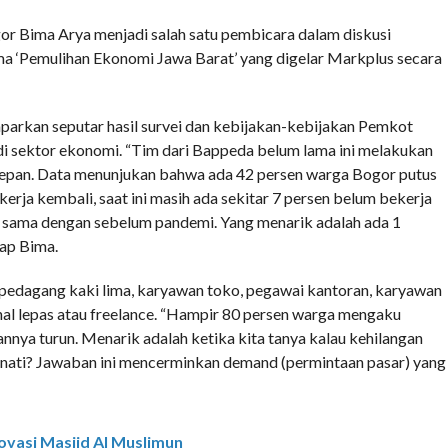
COMMENTS
Bima Arya menjadi salah satu pembicara dalam diskusi
a ‘Pemulihan Ekonomi Jawa Barat’ yang digelar Markplus secara
rkan seputar hasil survei dan kebijakan-kebijakan Pemkot
i sektor ekonomi. “Tim dari Bappeda belum lama ini melakukan
depan. Data menunjukan bahwa ada 42 persen warga Bogor putus
erja kembali, saat ini masih ada sekitar 7 persen belum bekerja
 sama dengan sebelum pandemi. Yang menarik adalah ada 1
kap Bima.
r, pedagang kaki lima, karyawan toko, pegawai kantoran, karyawan
ional lepas atau freelance. “Hampir 80 persen warga mengaku
nnya turun. Menarik adalah ketika kita tanya kalau kehilangan
inati? Jawaban ini mencerminkan demand (permintaan pasar) yang
vasi Masjid Al Muslimun