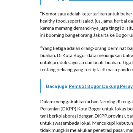
“Nomor satu adalah ketertarikan untuk beke
healthy food, seperti salad, jus, jamu, herbal 
karena memang demand-nya juga tinggi di situ.
ini booming banget orang Jakarta ke Bogor untu
“Yang ketiga adalah orang-orang berminat ba
buahan. Di Kota Bogor data menunjukan bahwa 
untuk produk sayuran dan buah-buahan. Tiga
tentang peluang yang tercipta di masa pandemi
Baca juga
Pemkot Bogor Dukung Peray
Dalam menggairahkan urban farming di teng
Pertanian (DKPP) Kota Bogor untuk fokus ber
tani berkolaborasi dengan DKPP, provinsi, ban
untuk swasembada lokal. Mencukupi kebutuhan
tidak mungkin melakukan penetrasi pasar, ma