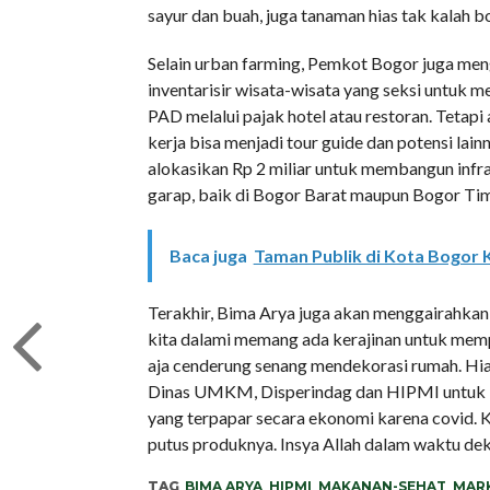
sayur dan buah, juga tanaman hias tak kalah bo
Selain urban farming, Pemkot Bogor juga men
inventarisir wisata-wisata yang seksi untuk m
PAD melalui pajak hotel atau restoran. Teta
kerja bisa menjadi tour guide dan potensi lainny
alokasikan Rp 2 miliar untuk membangun infras
garap, baik di Bogor Barat maupun Bogor Timu
Baca juga
Taman Publik di Kota Bogor
Terakhir, Bima Arya juga akan menggairahkan
kita dalami memang ada kerajinan untuk memp
aja cenderung senang mendekorasi rumah. Hias
Dinas UMKM, Disperindag dan HIPMI untuk 
yang terpapar secara ekonomi karena covid
putus produknya. Insya Allah dalam waktu dek
TAG
BIMA ARYA
,
HIPMI
,
MAKANAN-SEHAT
,
MAR