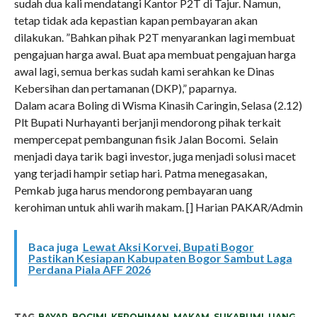
sudah dua kali mendatangi Kantor P2T di Tajur. Namun,
tetap tidak ada kepastian kapan pembayaran akan
dilakukan. ”Bahkan pihak P2T menyarankan lagi membuat
pengajuan harga awal. Buat apa membuat pengajuan harga
awal lagi, semua berkas sudah kami serahkan ke Dinas
Kebersihan dan pertamanan (DKP),” paparnya.
Dalam acara Boling di Wisma Kinasih Caringin, Selasa (2.12)
Plt Bupati Nurhayanti berjanji mendorong pihak terkait
mempercepat pembangunan fisik Jalan Bocomi. Selain
menjadi daya tarik bagi investor, juga menjadi solusi macet
yang terjadi hampir setiap hari. Patma menegasakan,
Pemkab juga harus mendorong pembayaran uang
kerohiman untuk ahli warih makam. [] Harian PAKAR/Admin
Baca juga
Lewat Aksi Korvei, Bupati Bogor
Pastikan Kesiapan Kabupaten Bogor Sambut Laga
Perdana Piala AFF 2026
TAG
BAYAR
,
BOCIMI
,
KEROHIMAN
,
MAKAM
,
SUKABUMI
,
UANG