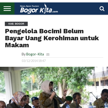
HOME
BOGOR
REGIONAL
NASIONAL
PENDIDIKAN
WISATA
OLAHRAGA
LAPORAN
PROFIL
UTAMA
KAB. BOGOR
Pengelola Bocimi Belum
Bayar Uang Kerohiman untuk
Makam
By
Bogor-Kita
03/12/2014 18:47