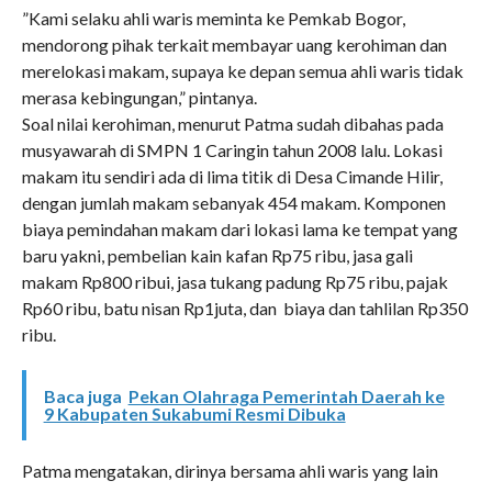
”Kami selaku ahli waris meminta ke Pemkab Bogor,
mendorong pihak terkait membayar uang kerohiman dan
merelokasi makam, supaya ke depan semua ahli waris tidak
merasa kebingungan,” pintanya.
Soal nilai kerohiman, menurut Patma sudah dibahas pada
musyawarah di SMPN 1 Caringin tahun 2008 lalu. Lokasi
makam itu sendiri ada di lima titik di Desa Cimande Hilir,
dengan jumlah makam sebanyak 454 makam. Komponen
biaya pemindahan makam dari lokasi lama ke tempat yang
baru yakni, pembelian kain kafan Rp75 ribu, jasa gali
makam Rp800 ribui, jasa tukang padung Rp75 ribu, pajak
Rp60 ribu, batu nisan Rp1juta, dan biaya dan tahlilan Rp350
ribu.
Baca juga
Pekan Olahraga Pemerintah Daerah ke
9 Kabupaten Sukabumi Resmi Dibuka
Patma mengatakan, dirinya bersama ahli waris yang lain