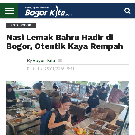
HOME
KOTA BOGOR
BOGOR
REGIONAL
NASIONAL
PENDIDIKAN
WISATA
OLAHRAGA
LAPORAN
PROFIL
UTAMA
Nasi Lemak Bahru Hadir di
Bogor, Otentik Kaya Rempah
By
Bogor-Kita
Posted on
25/01/2026 15:51