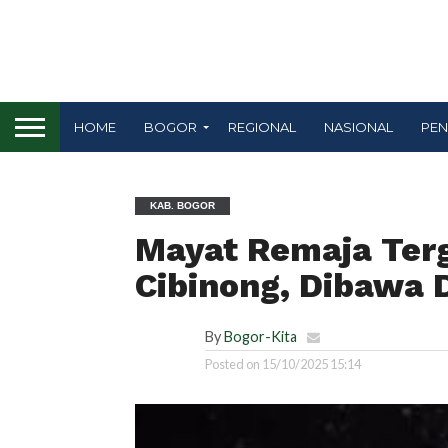
HOME
BOGOR
REGIONAL
NASIONAL
PEN
KAB. BOGOR
Mayat Remaja Ter
Cibinong, Dibawa 
By
Bogor-Kita
Posted on
15/10/2025 15:14