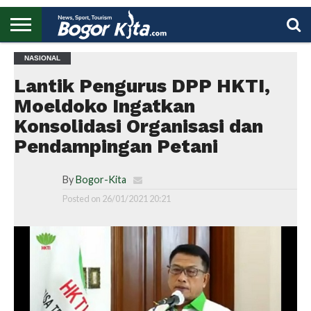
HOME
NASIONAL
BOGOR
REGIONAL
NASIONAL
PENDIDIKAN
WISATA
OLAHRAGA
LAPORAN
PROFIL
UTAMA
Lantik Pengurus DPP HKTI,
Moeldoko Ingatkan
Konsolidasi Organisasi dan
Pendampingan Petani
By
Bogor-Kita
Posted on
26/01/2021 20:21