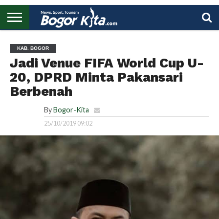
HOME
BOGOR
REGIONAL
NASIONAL
PENDIDIKAN
WISATA
OLAHRAGA
LAPORAN
PROFIL
UTAMA
KAB. BOGOR
Jadi Venue FIFA World Cup U-
20, DPRD Minta Pakansari
Berbenah
By
Bogor-Kita
25/10/2019 09:02