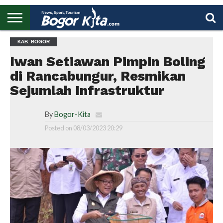
HOME
KAB. BOGOR
BOGOR
REGIONAL
NASIONAL
PENDIDIKAN
WISATA
OLAHRAGA
LAPORAN
PROFIL
UTAMA
Iwan Setiawan Pimpin Boling
di Rancabungur, Resmikan
Sejumlah Infrastruktur
By
Bogor-Kita
Posted on
08/03/2023 20:29