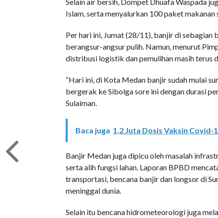
Selain air bersih, Dompet Dhuafa Waspada jug
Islam, serta menyalurkan 100 paket makanan 
Per hari ini, Jumat (28/11), banjir di sebagian
berangsur-angsur pulih. Namun, menurut Pim
distribusi logistik dan pemulihan masih terus 
“Hari ini, di Kota Medan banjir sudah mulai 
bergerak ke Sibolga sore ini dengan durasi per
Sulaiman.
Baca juga
1,2 Juta Dosis Vaksin Covid-1
Banjir Medan juga dipicu oleh masalah infrast
serta alih fungsi lahan. Laporan BPBD mencata
transportasi, bencana banjir dan longsor di 
meninggal dunia.
Selain itu bencana hidrometeorologi juga mel