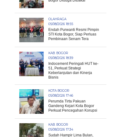
Bogor Diduga Dibakar
OLAHRAGA
05/08/2026 18:55
Endah Purwanti Resmi Pimpin
STI Kota Bogor, Siap Perluas
Pembinaan Senam Tera
KAB. BOGOR
05/08/2026 18:39
Indocement Peringati HUT ke-
51, Perkuat Strategi
Keberlanjutan dan Kinerja
Bisnis
KOTA BOGOR
05/08/2026 17:46
Perumda Tirta Pakuan
Gandeng Kejari Kota Bogor
Perkuat Pencegahan Korupsi
KAB. BOGOR
05/08/2026 17:34
Sudah Hampir Lima Bulan,