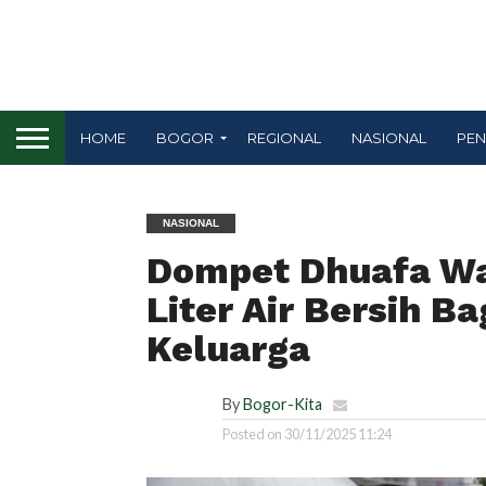
HOME
BOGOR
REGIONAL
NASIONAL
PEN
NASIONAL
Dompet Dhuafa Wa
Liter Air Bersih B
Keluarga
By
Bogor-Kita
Posted on
30/11/2025 11:24