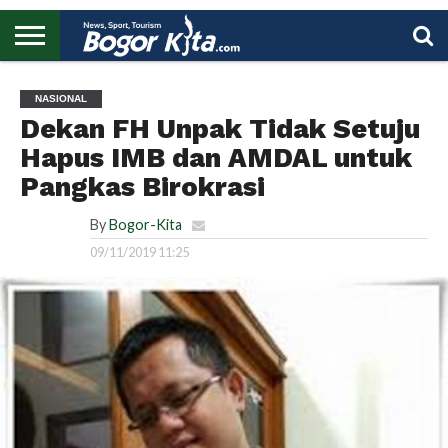
HOME
BOGOR
REGIONAL
NASIONAL
PENDIDIKAN
WISATA
OLAHRAGA
LAPORAN
PROFIL
UTAMA
NASIONAL
Dekan FH Unpak Tidak Setuju
Hapus IMB dan AMDAL untuk
Pangkas Birokrasi
By
Bogor-Kita
09/11/2019 11:25