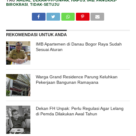
TAG
AMDAL
,
DEKAN-FH-UNPAK
,
HAPUS
,
IMB
,
PANGKAS-
BIROKRASI
,
TIDAK-SETUJU
REKOMENDASI UNTUK ANDA
IMB Apartemen di Danau Bogor Raya Sudah
Sesuai Aturan
Warga Grand Residence Parung Keluhkan
Pekerjaan Bangunan Ramayana
Dekan FH Unpak: Perlu Regulasi Agar Lelang
di Pemda Dilakukan Awal Tahun