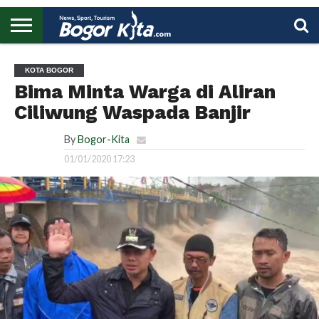
HOME
BOGOR
REGIONAL
NASIONAL
PENDIDIKAN
WISATA
OLAHRAGA
LAPORAN
PROFIL
UTAMA
KOTA BOGOR
Bima Minta Warga di Aliran
Ciliwung Waspada Banjir
By
Bogor-Kita
01/01/2020 17:23