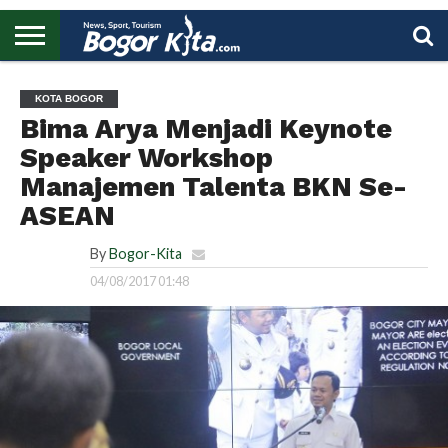
HOME
BOGOR
REGIONAL
NASIONAL
PENDIDIKAN
WISATA
OLAHRAGA
LAPORAN
PROFIL
UTAMA
KOTA BOGOR
Bima Arya Menjadi Keynote
Speaker Workshop
Manajemen Talenta BKN Se-
ASEAN
By
Bogor-Kita
04/08/2017 01:48