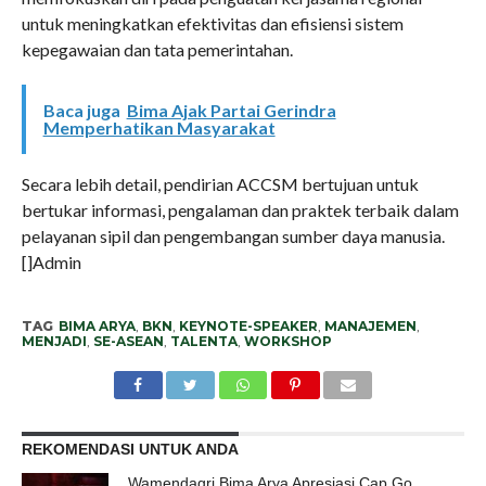
untuk meningkatkan efektivitas dan efisiensi sistem
kepegawaian dan tata pemerintahan.
Baca juga
Bima Ajak Partai Gerindra
Memperhatikan Masyarakat
Secara lebih detail, pendirian ACCSM bertujuan untuk
bertukar informasi, pengalaman dan praktek terbaik dalam
pelayanan sipil dan pengembangan sumber daya manusia.
[]Admin
TAG
BIMA ARYA
,
BKN
,
KEYNOTE-SPEAKER
,
MANAJEMEN
,
MENJADI
,
SE-ASEAN
,
TALENTA
,
WORKSHOP
REKOMENDASI UNTUK ANDA
Wamendagri Bima Arya Apresiasi Cap Go