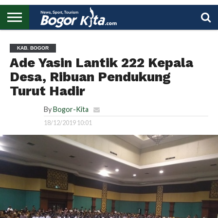
HOME
BOGOR
REGIONAL
NASIONAL
PENDIDIKAN
WISATA
OLAHRAGA
LAPORAN
PROFIL
UTAMA
KAB. BOGOR
Ade Yasin Lantik 222 Kepala
Desa, Ribuan Pendukung
Turut Hadir
By
Bogor-Kita
18/12/2019 10:01