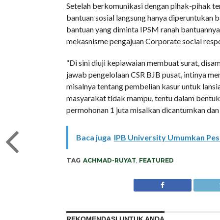
Setelah berkomunikasi dengan pihak-pihak t
bantuan sosial langsung hanya diperuntukan b
bantuan yang diminta IPSM ranah bantuannya
mekasnisme pengajuan Corporate social respo
“Di sini diuji kepiawaian membuat surat, di
jawab pengelolaan CSR BJB pusat, intinya men
misalnya tentang pembelian kasur untuk lans
masyarakat tidak mampu, tentu dalam bentuk 
permohonan 1 juta misalkan dicantumkan dan u
Baca juga
IPB University Umumkan Pese
TAG
ACHMAD-RUYAT
,
FEATURED
REKOMENDASI UNTUK ANDA