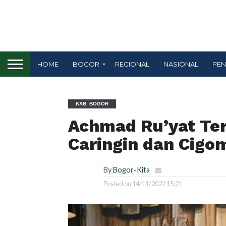
HOME
BOGOR
REGIONAL
NASIONAL
PEN
KAB. BOGOR
Achmad Ru’yat Ter
Caringin dan Cigo
By
Bogor-Kita
Posted on
14/11/2022 15:21