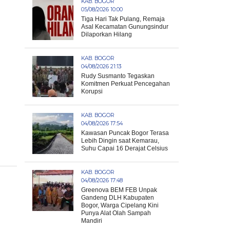
KAB. BOGOR
05/08/2026 10:00
Tiga Hari Tak Pulang, Remaja
Asal Kecamatan Gunungsindur
Dilaporkan Hilang
KAB. BOGOR
04/08/2026 21:13
Rudy Susmanto Tegaskan
Komitmen Perkuat Pencegahan
Korupsi
KAB. BOGOR
04/08/2026 17:54
Kawasan Puncak Bogor Terasa
Lebih Dingin saat Kemarau,
Suhu Capai 16 Derajat Celsius
KAB. BOGOR
04/08/2026 17:48
Greenova BEM FEB Unpak
Gandeng DLH Kabupaten
Bogor, Warga Cipelang Kini
Punya Alat Olah Sampah
Mandiri