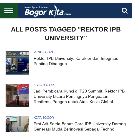
HOME
BOGOR
REGIONAL
NASIONAL
PENDIDIKAN
WISATA
OLAHRAGA
LAPORAN
PROFIL
ALL POSTS TAGGED "REKTOR IPB
UTAMA
UNIVERSITY"
PENDIDIKAN
Rektor IPB University: Karakter dan Integritas
Penting Dibangun
KOTA BOGOR
Jadi Pembicara Kunci di T20 Summit, Rektor IPB
University Bicara Pentingnya Penguatan
Resiliensi Pangan untuk Atasi Krisis Global
KOTA BOGOR
Prof Arif Satria Bahas Cara IPB University Dorong
Generasi Muda Berinovasi Sebagai Techno