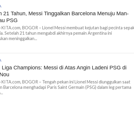
A
h 21 Tahun, Messi Tinggalkan Barcelona Menuju Man-
tau PSG
ITA.com, BOGOR – Lionel Messi membuat kejutan bagi pecinta sepa
ia. Setelah 21 tahun mengabdi akhirnya pemain Argentina ini
kan meninggalkan...
A
 Liga Champions: Messi di Atas Angin Ladeni PSG di
Nou
ITA.com, BOGOR – Tengah pekan ini Lionel Messi diunggulkan saat
 Barcelona menghadapi Paris Saint Germain (PSG) dalam leg pertama
..