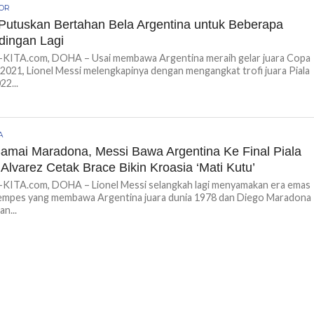
GOR
Putuskan Bertahan Bela Argentina untuk Beberapa
dingan Lagi
ITA.com, DOHA – Usai membawa Argentina meraih gelar juara Copa
2021, Lionel Messi melengkapinya dengan mengangkat trofi juara Piala
22...
A
Samai Maradona, Messi Bawa Argentina Ke Final Piala
 Alvarez Cetak Brace Bikin Kroasia ‘Mati Kutu’
ITA.com, DOHA – Lionel Messi selangkah lagi menyamakan era emas
empes yang membawa Argentina juara dunia 1978 dan Diego Maradona
n...