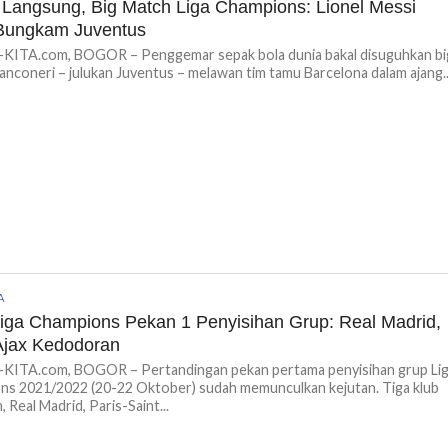
 Langsung, Big Match Liga Champions: Lionel Messi
Bungkam Juventus
ITA.com, BOGOR – Penggemar sepak bola dunia bakal disuguhkan bi
anconeri – julukan Juventus – melawan tim tamu Barcelona dalam ajang..
A
Liga Champions Pekan 1 Penyisihan Grup: Real Madrid,
Ajax Kedodoran
ITA.com, BOGOR – Pertandingan pekan pertama penyisihan grup Li
s 2021/2022 (20-22 Oktober) sudah memunculkan kejutan. Tiga klub
 Real Madrid, Paris-Saint...