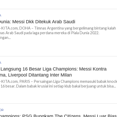
A
Dunia: Messi Dkk Ditekuk Arab Saudi
ITA.com, DOHA – Timnas Argentina yang bergelimang bintang kalah
nas Arab Saudi pada laga perdana mereka di Piala Dunia 2022.
ngan...
A
 Langsung 16 Besar Liga Champions: Messi Kontra
a, Liverpool Ditantang Inter Milan
ITA.com, PARIS – Persaingan Liga Champions memasuki babak knock
16 besar. Dalam babak krusial ini setiap klub bakal berjuang untuk bisa...
GOR
hampions: PSG Bungkam The Citizens, Messi Luar Bia