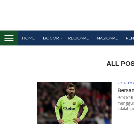
HOME
BOGOR
REGIONAL
NASIONAL
PEN
ALL PO
KOTA BO
Bersam
BOGOR-K
menggunc
adalah p