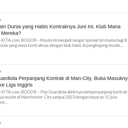
A
in Dunia yang Habis Kontraknya Juni Ini, Klub Mana
n Mereka?
ITA.com, BOGOR – Musim ini menjadi sangat spesial terutama bagi 8
unia yang masa kontraknya dengan klub habis di penghujung musim...
A
ardiola Perpanjang Kontrak di Man-City, Buka Masukn
ke Liga Inggris
ITA.com, BOGOR – Pep Guardiola akhirnya memperpanjang kontrak
ua musim di Manchester City sampai 2023 dengan bayaran 15 juta
er...
A