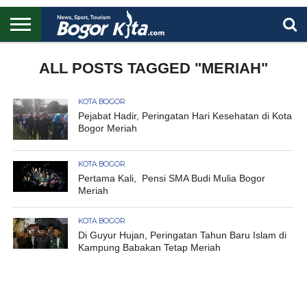
HOME
BOGOR
REGIONAL
NASIONAL
PENDIDIKAN
WISATA
OLAHRAGA
LAPORAN
PROFIL
ALL POSTS TAGGED "MERIAH"
UTAMA
KOTA BOGOR
Pejabat Hadir, Peringatan Hari Kesehatan di Kota
Bogor Meriah
KOTA BOGOR
Pertama Kali, Pensi SMA Budi Mulia Bogor
Meriah
KOTA BOGOR
Di Guyur Hujan, Peringatan Tahun Baru Islam di
Kampung Babakan Tetap Meriah