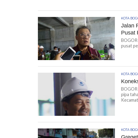
KOTA BO
Jalan 
Pusat 
BOGOR-K
pusat pe
KOTA BO
Koneks
BOGOR-K
pipa tah
Kecamata
KOTA BO
Greget