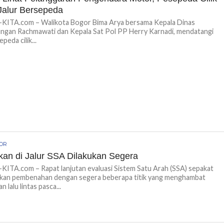
 Jalur Bersepeda
ITA.com – Walikota Bogor Bima Arya bersama Kepala Dinas
ngan Rachmawati dan Kepala Sat Pol PP Herry Karnadi, mendatangi
peda cilik...
GOR
kan di Jalur SSA Dilakukan Segera
TA.com – Rapat lanjutan evaluasi Sistem Satu Arah (SSA) sepakat
tkan pembenahan dengan segera beberapa titik yang menghambat
n lalu lintas pasca...