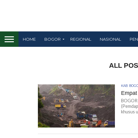
HOME
BOGOR
REGIONAL
NASIONAL
PEN
ALL POS
KAB. BOG
Empat 
BOGOR-K
(Pemdap
khusus u