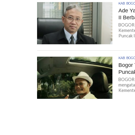
KAB. BOG
Ade Y
II Ber
BOGOR-K
Kemente
Puncak II
KAB. BOG
Bogor 
Puncak
BOGOR-K
mengata
Kemente