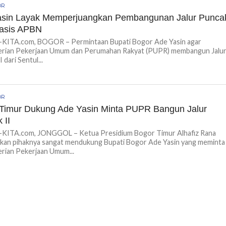
OR
asin Layak Memperjuangkan Pembangunan Jalur Punca
basis APBN
ITA.com, BOGOR – Permintaan Bupati Bogor Ade Yasin agar
rian Pekerjaan Umum dan Perumahan Rakyat (PUPR) membangun Jalu
 dari Sentul...
OR
Timur Dukung Ade Yasin Minta PUPR Bangun Jalur
 II
ITA.com, JONGGOL – Ketua Presidium Bogor Timur Alhafiz Rana
kan pihaknya sangat mendukung Bupati Bogor Ade Yasin yang meminta
rian Pekerjaan Umum...