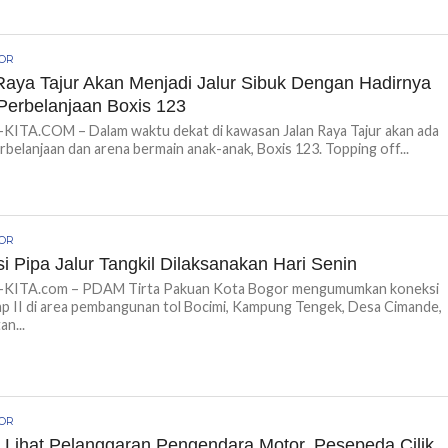
GOR
Raya Tajur Akan Menjadi Jalur Sibuk Dengan Hadirnya
Perbelanjaan Boxis 123
ITA.COM – Dalam waktu dekat di kawasan Jalan Raya Tajur akan ada
rbelanjaan dan arena bermain anak-anak, Boxis 123. Topping off...
GOR
i Pipa Jalur Tangkil Dilaksanakan Hari Senin
ITA.com – PDAM Tirta Pakuan Kota Bogor mengumumkan koneksi
ap II di area pembangunan tol Bocimi, Kampung Tengek, Desa Cimande,
n...
GOR
 Lihat Pelanggaran Pengendara Motor, Pesepeda Cilik