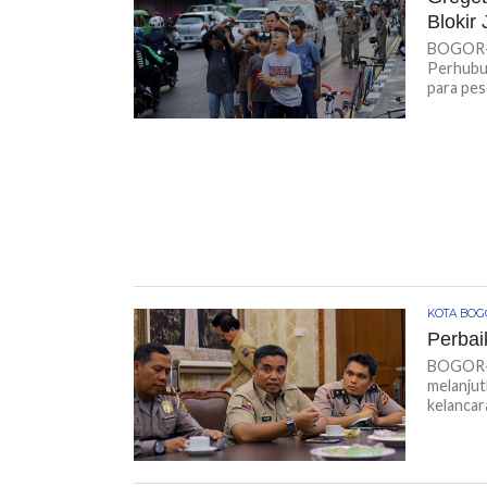
Blokir
BOGOR-K
Perhubu
para pese
KOTA BO
Perbai
BOGOR-KI
melanju
kelancara