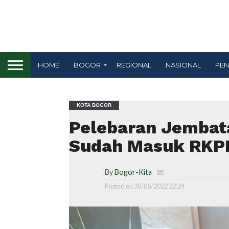
HOME
BOGOR
REGIONAL
NASIONAL
PEN
KOTA BOGOR
Pelebaran Jembata
Sudah Masuk RKPD
By
Bogor-Kita
Posted on
30/06/2022 22:24