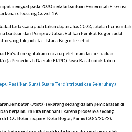
mpat menguat pada 2020 melalui bantuan Pemerintah Provinsi
terkena refocusing Covid-19.
akal terlaksana pada tahun depan alias 2023, setelah Pemerintah
na bantuan dari Pemprov Jabar. Bahkan Pemkot Bogor sudah
an yang tak jauh dari Istana Bogor tersebut.
ad Ru’yat mengatakan rencana pelebaran dan perbaikan
Kerja Pemerintah Daerah (RKPD) Jawa Barat untuk tahun
pu Pastikan Surat Suara Terdistribusikan Seluruhnya
baran Jembatan Otista) sekarang sedang dalam pembahasan di
 berjalan. Ya kita lihat nanti, karena prosesnya sedang
a di IICC Botani Square, Kota Bogor, Kamis (30/6/2022).
a, kata mantan wakil wali Kota Bogor itu, sejatinya sudah