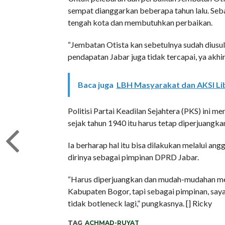
sempat dianggarkan beberapa tahun lalu. Seb
tengah kota dan membutuhkan perbaikan.
“Jembatan Otista kan sebetulnya sudah diusu
pendapatan Jabar juga tidak tercapai, ya akhi
Baca juga
LBH Masyarakat dan AKSI Lib
Politisi Partai Keadilan Sejahtera (PKS) ini 
sejak tahun 1940 itu harus tetap diperjuangkan
Ia berharap hal itu bisa dilakukan melalui an
dirinya sebagai pimpinan DPRD Jabar.
“Harus diperjuangkan dan mudah-mudahan mela
Kabupaten Bogor, tapi sebagai pimpinan, say
tidak botleneck lagi,” pungkasnya. [] Ricky
TAG
ACHMAD-RUYAT