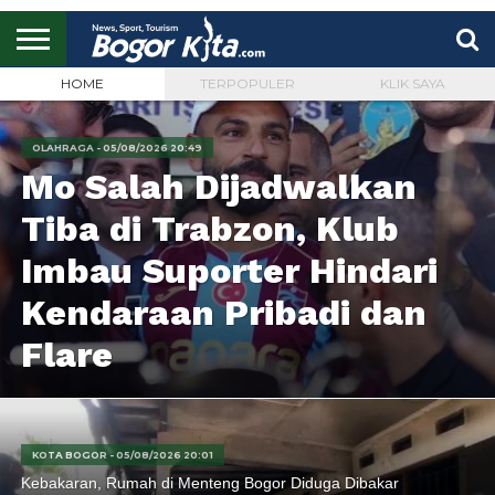
HOME
HOME
TERPOPULER
KLIK SAYA
BOGOR
REGIONAL
NASIONAL
PENDIDIKAN
WISATA
OLAHRAGA
LAPORAN
PROFIL
UTAMA
OLAHRAGA - 05/08/2026 20:49
Mo Salah Dijadwalkan
Tiba di Trabzon, Klub
Imbau Suporter Hindari
Kendaraan Pribadi dan
Flare
KOTA BOGOR - 05/08/2026 20:01
Kebakaran, Rumah di Menteng Bogor Diduga Dibakar