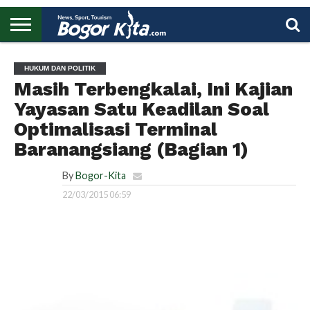
HOME
BOGOR
REGIONAL
NASIONAL
PENDIDIKAN
WISATA
OLAHRAGA
LAPORAN
PROFIL
UTAMA
HUKUM DAN POLITIK
Masih Terbengkalai, Ini Kajian
Yayasan Satu Keadilan Soal
Optimalisasi Terminal
Baranangsiang (Bagian 1)
By
Bogor-Kita
22/03/2015 06:59