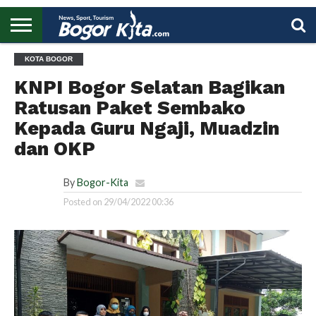
HOME
KOTA BOGOR
BOGOR
REGIONAL
NASIONAL
PENDIDIKAN
WISATA
OLAHRAGA
LAPORAN
PROFIL
UTAMA
KNPI Bogor Selatan Bagikan
Ratusan Paket Sembako
Kepada Guru Ngaji, Muadzin
dan OKP
By
Bogor-Kita
Posted on
29/04/2022 00:36