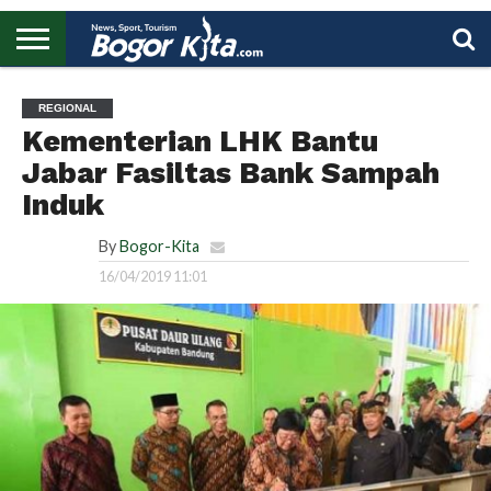
HOME
BOGOR
REGIONAL
NASIONAL
PENDIDIKAN
WISATA
OLAHRAGA
LAPORAN
PROFIL
UTAMA
REGIONAL
Kementerian LHK Bantu
Jabar Fasiltas Bank Sampah
Induk
By
Bogor-Kita
16/04/2019 11:01