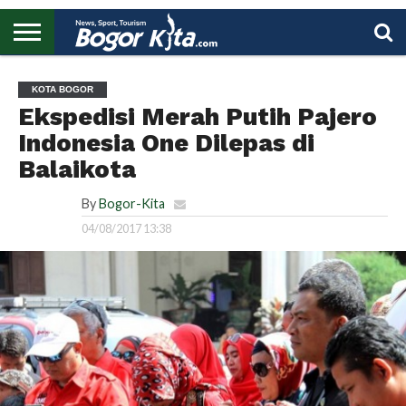
HOME
BOGOR
REGIONAL
NASIONAL
PENDIDIKAN
WISATA
OLAHRAGA
LAPORAN
PROFIL
UTAMA
KOTA BOGOR
Ekspedisi Merah Putih Pajero
Indonesia One Dilepas di
Balaikota
By
Bogor-Kita
04/08/2017 13:38