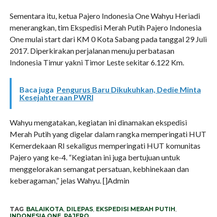
Sementara itu, ketua Pajero Indonesia One Wahyu Heriadi
menerangkan, tim Ekspedisi Merah Putih Pajero Indonesia
One mulai start dari KM 0 Kota Sabang pada tanggal 29 Juli
2017. Diperkirakan perjalanan menuju perbatasan
Indonesia Timur yakni Timor Leste sekitar 6.122 Km.
Baca juga
Pengurus Baru Dikukuhkan, Dedie Minta
Kesejahteraan PWRI
Wahyu mengatakan, kegiatan ini dinamakan ekspedisi
Merah Putih yang digelar dalam rangka memperingati HUT
Kemerdekaan RI sekaligus memperingati HUT komunitas
Pajero yang ke-4. “Kegiatan ini juga bertujuan untuk
menggelorakan semangat persatuan, kebhinekaan dan
keberagaman,” jelas Wahyu. []Admin
TAG
BALAIKOTA
,
DILEPAS
,
EKSPEDISI MERAH PUTIH
,
INDONESIA ONE
,
PAJERO