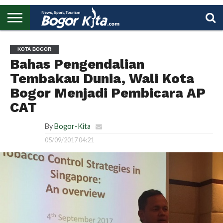
HOME
BOGOR
REGIONAL
NASIONAL
PENDIDIKAN
WISATA
OLAHRAGA
LAPORAN
PROFIL
UTAMA
KOTA BOGOR
Bahas Pengendalian
Tembakau Dunia, Wali Kota
Bogor Menjadi Pembicara AP
CAT
By
Bogor-Kita
05/09/2017 04:21