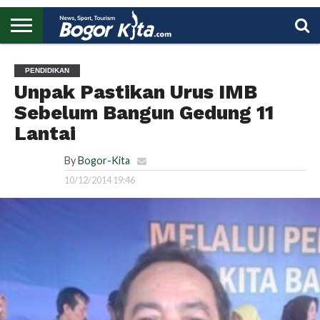
HOME
BOGOR
REGIONAL
NASIONAL
PENDIDIKAN
WISATA
OLAHRAGA
LAPORAN
PROFIL
UTAMA
PENDIDIKAN
Unpak Pastikan Urus IMB
Sebelum Bangun Gedung 11
Lantai
By
Bogor-Kita
10/12/2014 19:46