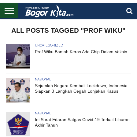
HOME
BOGOR
REGIONAL
NASIONAL
PENDIDIKAN
WISATA
OLAHRAGA
LAPORAN
PROFIL
ALL POSTS TAGGED "PROF WIKU"
UTAMA
UNCATEGORIZED
Prof Wiku Bantah Keras Ada Chip Dalam Vaksin
NASIONAL
Sejumlah Negara Kembali Lockdown, Indonesia
Siapkan 3 Langkah Cegah Lonjakan Kasus
NASIONAL
Ini Surat Edaran Satgas Covid-19 Terkait Liburan
Akhir Tahun