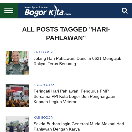
HOME
BOGOR
REGIONAL
NASIONAL
PENDIDIKAN
WISATA
OLAHRAGA
LAPORAN
PROFIL
ALL POSTS TAGGED "HARI-
UTAMA
PAHLAWAN"
KAB. BOGOR
Jelang Hari Pahlawan, Dandim 0621 Mengajak
Rakyat Terus Berjuang
KOTA BOGOR
Peringati Hari Pahlawan, Pengurus FMP
Bersama PPI Kota Bogor Beri Penghargaan
Kepada Legiun Veteran
KAB. BOGOR
Sekda Burhan Ingin Generasi Muda Maknai Hari
Pahlawan Dengan Karya