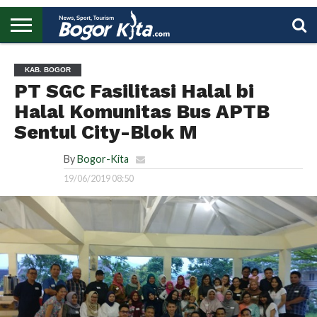
HOME
BOGOR
REGIONAL
NASIONAL
PENDIDIKAN
WISATA
OLAHRAGA
LAPORAN
PROFIL
UTAMA
KAB. BOGOR
PT SGC Fasilitasi Halal bi
Halal Komunitas Bus APTB
Sentul City-Blok M
By
Bogor-Kita
19/06/2019 08:50