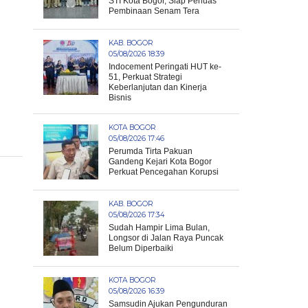
STI Kota Bogor, Siap Perluas
Pembinaan Senam Tera
KAB. BOGOR
05/08/2026 18:39
Indocement Peringati HUT ke-
51, Perkuat Strategi
Keberlanjutan dan Kinerja
Bisnis
KOTA BOGOR
05/08/2026 17:46
Perumda Tirta Pakuan
Gandeng Kejari Kota Bogor
Perkuat Pencegahan Korupsi
KAB. BOGOR
05/08/2026 17:34
Sudah Hampir Lima Bulan,
Longsor di Jalan Raya Puncak
Belum Diperbaiki
KOTA BOGOR
05/08/2026 16:39
Samsudin Ajukan Pengunduran