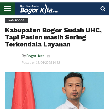
HOME
KAB. BOGOR
BOGOR
REGIONAL
NASIONAL
PENDIDIKAN
WISATA
OLAHRAGA
LAPORAN
PROFIL
UTAMA
Kabupaten Bogor Sudah UHC,
Tapi Pasien masih Sering
Terkendala Layanan
By
Bogor-Kita
Posted on
15/04/2025 14:52