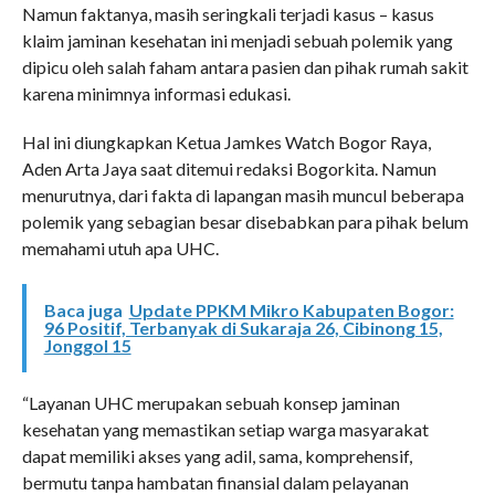
Namun faktanya, masih seringkali terjadi kasus – kasus
klaim jaminan kesehatan ini menjadi sebuah polemik yang
dipicu oleh salah faham antara pasien dan pihak rumah sakit
karena minimnya informasi edukasi.
Hal ini diungkapkan Ketua Jamkes Watch Bogor Raya,
Aden Arta Jaya saat ditemui redaksi Bogorkita. Namun
menurutnya, dari fakta di lapangan masih muncul beberapa
polemik yang sebagian besar disebabkan para pihak belum
memahami utuh apa UHC.
Baca juga
Update PPKM Mikro Kabupaten Bogor:
96 Positif, Terbanyak di Sukaraja 26, Cibinong 15,
Jonggol 15
“Layanan UHC merupakan sebuah konsep jaminan
kesehatan yang memastikan setiap warga masyarakat
dapat memiliki akses yang adil, sama, komprehensif,
bermutu tanpa hambatan finansial dalam pelayanan