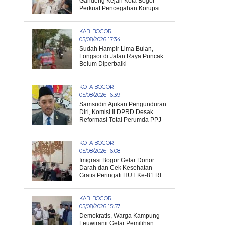
Gandeng Kejari Kota Bogor
Perkuat Pencegahan Korupsi
KAB. BOGOR
05/08/2026 17:34
Sudah Hampir Lima Bulan,
Longsor di Jalan Raya Puncak
Belum Diperbaiki
KOTA BOGOR
05/08/2026 16:39
Samsudin Ajukan Pengunduran
Diri, Komisi II DPRD Desak
Reformasi Total Perumda PPJ
KOTA BOGOR
05/08/2026 16:08
Imigrasi Bogor Gelar Donor
Darah dan Cek Kesehatan
Gratis Peringati HUT Ke-81 RI
KAB. BOGOR
05/08/2026 15:57
Demokratis, Warga Kampung
Leuwiranji Gelar Pemilihan