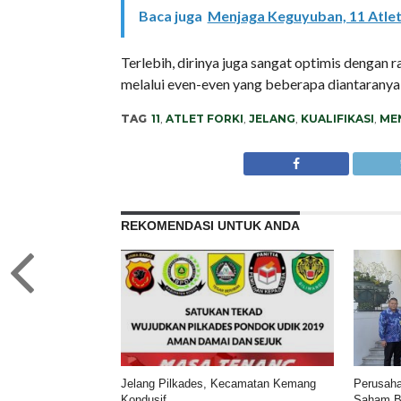
Baca juga
Menjaga Keguyuban, 11 Atle
Terlebih, dirinya juga sangat optimis dengan 
melalui even-even yang beberapa diantaranya te
TAG
11
,
ATLET FORKI
,
JELANG
,
KUALIFIKASI
,
ME
REKOMENDASI UNTUK ANDA
Jelang Pilkades, Kecamatan Kemang
Perusaha
Kondusif
Saham Ba