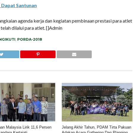
t Dapat Santunan
rangkaian agenda kerja dan kegiatan pembinaan prestasi para atlet
lah dilalui para atlet. []Admin
NGIKUTI
,
PORDA-2018
an Malaysia Lirik 11,6 Persen
Jelang Akhir Tahun, PDAM Tirta Pakuan
ndara Kertajati
Adakan Acara Gathering Dan Planning