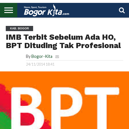
HOME
BOGOR
REGIONAL
NASIONAL
PENDIDIKAN
WISATA
OLAHRAGA
LAPORAN
PROFIL
UTAMA
KAB. BOGOR
IMB Terbit Sebelum Ada HO,
BPT Dituding Tak Profesional
By
Bogor-Kita
24/11/2014 18:41