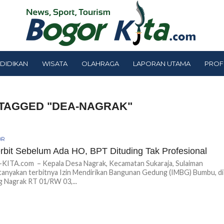
DIDIKAN
WISATA
OLAHRAGA
LAPORAN UTAMA
PROF
 TAGGED "DEA-NAGRAK"
OR
rbit Sebelum Ada HO, BPT Dituding Tak Profesional
ITA.com – Kepala Desa Nagrak, Kecamatan Sukaraja, Sulaiman
anyakan terbitnya Izin Mendirikan Bangunan Gedung (IMBG) Bumbu, di
 Nagrak RT 01/RW 03,...