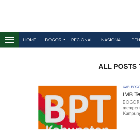
HOME
BOGOR
REGIONAL
NASIONAL
PEN
ALL POSTS
KAB. BOG
IMB Te
BOGOR-K
mempert
Kampung