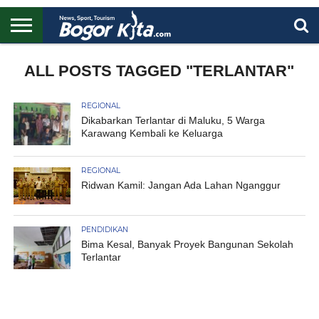
HOME
BOGOR
REGIONAL
NASIONAL
PENDIDIKAN
WISATA
OLAHRAGA
LAPORAN
PROFIL
ALL POSTS TAGGED "TERLANTAR"
UTAMA
REGIONAL
Dikabarkan Terlantar di Maluku, 5 Warga
Karawang Kembali ke Keluarga
REGIONAL
Ridwan Kamil: Jangan Ada Lahan Nganggur
PENDIDIKAN
Bima Kesal, Banyak Proyek Bangunan Sekolah
Terlantar