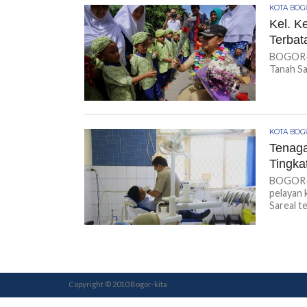
KOTA BO
Kel. K
Terba
BOGOR-K
Tanah Sa
KOTA BO
Tenaga
Tingka
BOGOR-K
pelayan 
Sareal te
Copyright © 2010 Bogor-kita