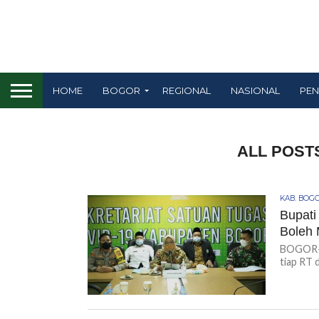
HOME
BOGOR
REGIONAL
NASIONAL
PEN
ALL POST
KAB. BOG
Bupati
Boleh
BOGOR-KI
tiap RT 