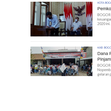
KOTA BO
Pemkot
BOGOR-K
keuangan
2020 ini.
KAB. BOG
Dana P
Pinja
BOGOR-KI
Nopembe
gelaran p