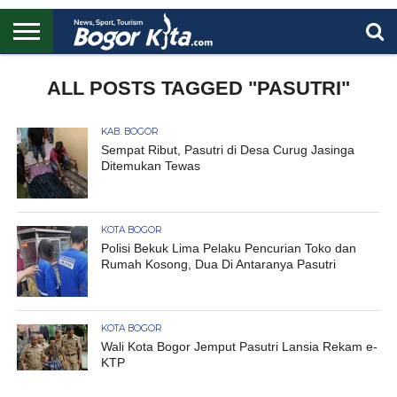
HOME
BOGOR
REGIONAL
NASIONAL
PENDIDIKAN
WISATA
OLAHRAGA
LAPORAN
PROFIL
ALL POSTS TAGGED "PASUTRI"
UTAMA
KAB. BOGOR
Sempat Ribut, Pasutri di Desa Curug Jasinga
Ditemukan Tewas
KOTA BOGOR
Polisi Bekuk Lima Pelaku Pencurian Toko dan
Rumah Kosong, Dua Di Antaranya Pasutri
KOTA BOGOR
Wali Kota Bogor Jemput Pasutri Lansia Rekam e-
KTP