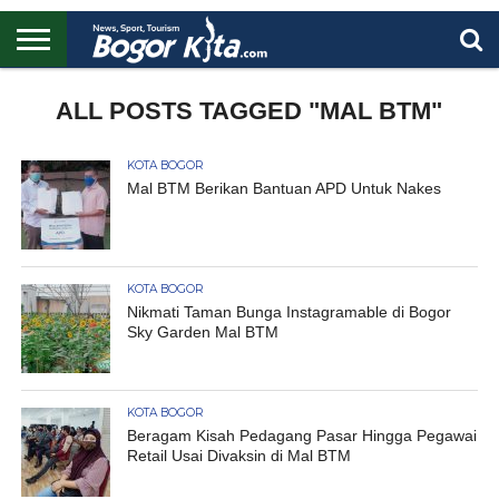
HOME
BOGOR
REGIONAL
NASIONAL
PENDIDIKAN
WISATA
OLAHRAGA
LAPORAN
PROFIL
ALL POSTS TAGGED "MAL BTM"
UTAMA
KOTA BOGOR
Mal BTM Berikan Bantuan APD Untuk Nakes
KOTA BOGOR
Nikmati Taman Bunga Instagramable di Bogor
Sky Garden Mal BTM
KOTA BOGOR
Beragam Kisah Pedagang Pasar Hingga Pegawai
Retail Usai Divaksin di Mal BTM