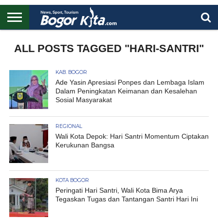
HOME
BOGOR
REGIONAL
NASIONAL
PENDIDIKAN
WISATA
OLAHRAGA
LAPORAN
PROFIL
ALL POSTS TAGGED "HARI-SANTRI"
UTAMA
KAB. BOGOR
Ade Yasin Apresiasi Ponpes dan Lembaga Islam
Dalam Peningkatan Keimanan dan Kesalehan
Sosial Masyarakat
REGIONAL
Wali Kota Depok: Hari Santri Momentum Ciptakan
Kerukunan Bangsa
KOTA BOGOR
Peringati Hari Santri, Wali Kota Bima Arya
Tegaskan Tugas dan Tantangan Santri Hari Ini