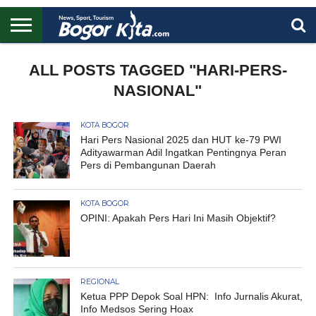
HOME
BOGOR
REGIONAL
NASIONAL
PENDIDIKAN
WISATA
OLAHRAGA
LAPORAN
PROFIL
ALL POSTS TAGGED "HARI-PERS-
UTAMA
NASIONAL"
KOTA BOGOR
Hari Pers Nasional 2025 dan HUT ke-79 PWI
Adityawarman Adil Ingatkan Pentingnya Peran
Pers di Pembangunan Daerah
KOTA BOGOR
OPINI: Apakah Pers Hari Ini Masih Objektif?
REGIONAL
Ketua PPP Depok Soal HPN: Info Jurnalis Akurat,
Info Medsos Sering Hoax