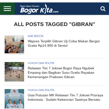
HOME
BOGOR
REGIONAL
NASIONAL
PENDIDIKAN
WISATA
OLAHRAGA
LAPORAN
PROFIL
ALL POSTS TAGGED "GIBRAN"
UTAMA
KAB. BOGOR
Wapres Terpilih Gibran Uji Coba Makan Bergizi
Gratis Rp14.900 di Sentul
HUKUM DAN POLITIK
Relawan Tim 7 Jokowi Bogor Raya Ngubek
Empang dan Bagikan Susu Gratis Rayakan
Kemenangan Prabowo Gibran
HUKUM DAN POLITIK
Usai Putusan MK Relawan Tim 7 Jokowi Posraya
Indonesia : Sudahi Kebencian Saatnya Bersatu