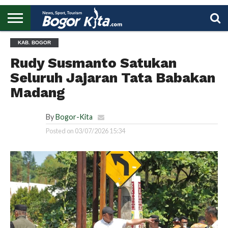
HOME
KAB. BOGOR
BOGOR
REGIONAL
NASIONAL
PENDIDIKAN
WISATA
OLAHRAGA
LAPORAN
PROFIL
UTAMA
Rudy Susmanto Satukan
Seluruh Jajaran Tata Babakan
Madang
By
Bogor-Kita
Posted on
03/07/2026 15:34