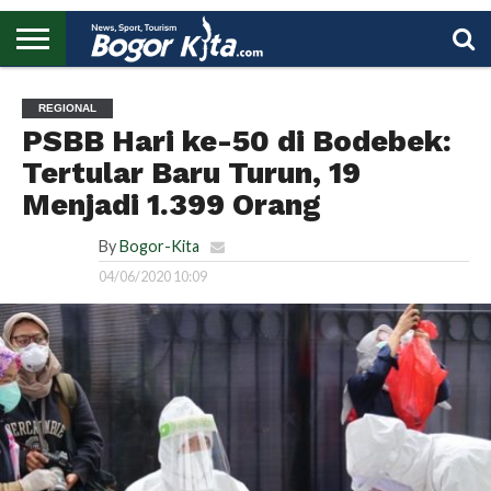
HOME
BOGOR
REGIONAL
NASIONAL
PENDIDIKAN
WISATA
OLAHRAGA
LAPORAN
PROFIL
UTAMA
REGIONAL
PSBB Hari ke-50 di Bodebek:
Tertular Baru Turun, 19
Menjadi 1.399 Orang
By
Bogor-Kita
04/06/2020 10:09