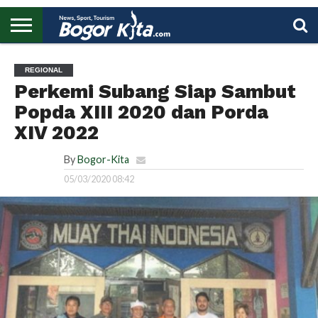
HOME
BOGOR
REGIONAL
NASIONAL
PENDIDIKAN
WISATA
OLAHRAGA
LAPORAN
PROFIL
UTAMA
REGIONAL
Perkemi Subang Siap Sambut
Popda XIII 2020 dan Porda
XIV 2022
By
Bogor-Kita
05/03/2020 08:42