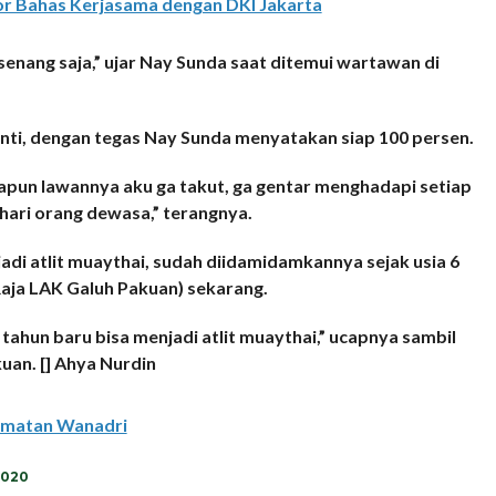
or Bahas Kerjasama dengan DKI Jakarta
t senang saja,” ujar Nay Sunda saat ditemui wartawan di
anti, dengan tegas Nay Sunda menyatakan siap 100 persen.
papun lawannya aku ga takut, ga gentar menghadapi setiap
 hari orang dewasa,” terangnya.
di atlit muaythai, sudah diidamidamkannya sejak usia 6
Raja LAK Galuh Pakuan) sekarang.
 tahun baru bisa menjadi atlit muaythai,” ucapnya sambil
an. [] Ahya Nurdin
rmatan Wanadri
2020