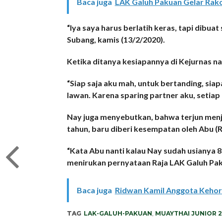
Baca juga
LAK Galuh Pakuan Gelar Rak
“Iya saya harus berlatih keras, tapi dibua
Subang, kamis (13/2/2020).
Ketika ditanya kesiapannya di Kejurnas n
“Siap saja aku mah, untuk bertanding, sia
lawan. Karena sparing partner aku, setiap
Nay juga menyebutkan, bahwa terjun menja
tahun, baru diberi kesempatan oleh Abu (
“Kata Abu nanti kalau Nay sudah usianya 8
menirukan pernyataan Raja LAK Galuh Paku
Baca juga
Ridwan Kamil Anggota Keho
TAG
LAK-GALUH-PAKUAN
,
MUAYTHAI JUNIOR 