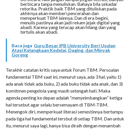
berbicara tanpa menuliskan. Bahaya bila sekadar
retorika. Praktik baik TBM yang dituliskan pada
akhirnya akan memberi pencerahan dan
memperkuat TBM lainnya. Dan di era begini,
menulis pastinya akan jadi rekam jejak digital yang
abadi. Karena yang terucap akan hilang dan yang
tertulis akan abadi.
Baca juga
Guru Besar IPB University Beri Usulan
Atasi Kelangkaan Kedelai, Daging, dan Minyak
Goreng
Terakhir catatan kritis saya untuk Forum TBM. Persoalan
fundamental TBM saat ini, menurut saya, ada 3 hal, yaitu 1)
ada anak tidak ada buku, 2) ada buku tidak ada anak, dan 3)
komitmen pengelola yang masih setengah hati. Maka
agenda penting ke depan adalah “menyeimbangkan” ketiga
hal tersebut agar selalu bersemayam di TBM-TBM.
Menengok diri, memperkuat literasi semestinnya bertumpu
pada tiga hal fundamental tersbut di setiap TBM. Dan untuk
itu, menurut saya lagi, hanya bisa diraih dengan menambah