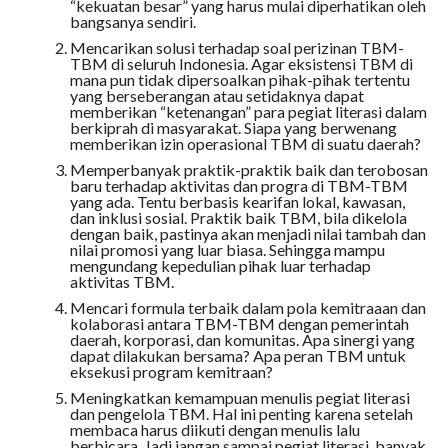
“kekuatan besar” yang harus mulai diperhatikan oleh
bangsanya sendiri.
Mencarikan solusi terhadap soal perizinan TBM-
TBM di seluruh Indonesia. Agar eksistensi TBM di
mana pun tidak dipersoalkan pihak-pihak tertentu
yang berseberangan atau setidaknya dapat
memberikan “ketenangan” para pegiat literasi dalam
berkiprah di masyarakat. Siapa yang berwenang
memberikan izin operasional TBM di suatu daerah?
Memperbanyak praktik-praktik baik dan terobosan
baru terhadap aktivitas dan progra di TBM-TBM
yang ada. Tentu berbasis kearifan lokal, kawasan,
dan inklusi sosial. Praktik baik TBM, bila dikelola
dengan baik, pastinya akan menjadi nilai tambah dan
nilai promosi yang luar biasa. Sehingga mampu
mengundang kepedulian pihak luar terhadap
aktivitas TBM.
Mencari formula terbaik dalam pola kemitraaan dan
kolaborasi antara TBM-TBM dengan pemerintah
daerah, korporasi, dan komunitas. Apa sinergi yang
dapat dilakukan bersama? Apa peran TBM untuk
eksekusi program kemitraan?
Meningkatkan kemampuan menulis pegiat literasi
dan pengelola TBM. Hal ini penting karena setelah
membaca harus diikuti dengan menulis lalu
berbicara. Jadi jangan sampai pegiat literasi, banyak