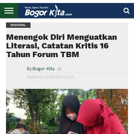
HOME
NASIONAL
BOGOR
REGIONAL
NASIONAL
PENDIDIKAN
WISATA
OLAHRAGA
LAPORAN
PROFIL
UTAMA
Menengok Diri Menguatkan
Literasi, Catatan Kritis 16
Tahun Forum TBM
By
Bogor-Kita
Posted on
11/07/2021 11:13