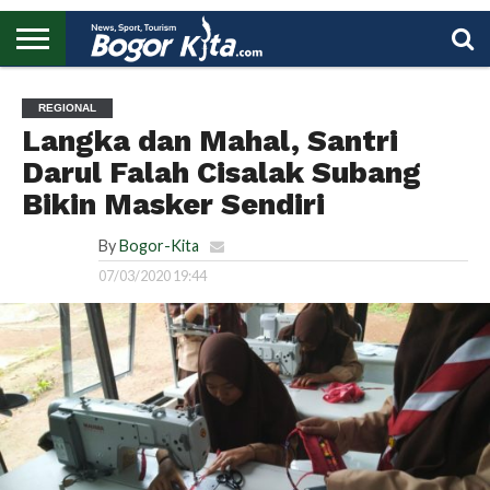
HOME
BOGOR
REGIONAL
NASIONAL
PENDIDIKAN
WISATA
OLAHRAGA
LAPORAN
PROFIL
UTAMA
REGIONAL
Langka dan Mahal, Santri
Darul Falah Cisalak Subang
Bikin Masker Sendiri
By
Bogor-Kita
07/03/2020 19:44