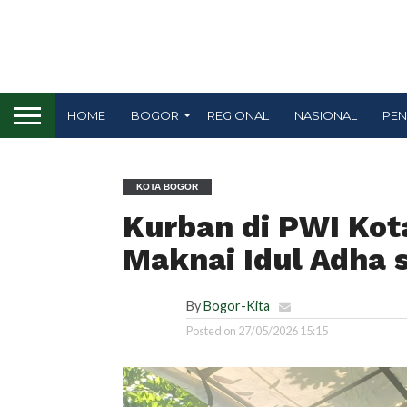
HOME
BOGOR
REGIONAL
NASIONAL
PEN
KOTA BOGOR
Kurban di PWI Kot
Maknai Idul Adha 
By
Bogor-Kita
Posted on
27/05/2026 15:15