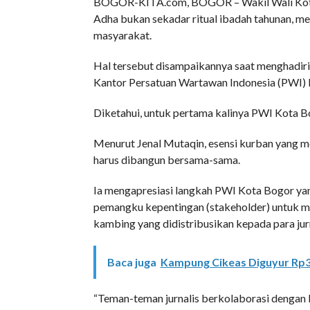
BOGOR-KITA.com, BOGOR – Wakil Wali Kota 
Adha bukan sekadar ritual ibadah tahunan, me
masyarakat.
Hal tersebut disampaikannya saat menghadir
Kantor Persatuan Wartawan Indonesia (PWI) 
Diketahui, untuk pertama kalinya PWI Kota B
Menurut Jenal Mutaqin, esensi kurban yang m
harus dibangun bersama-sama.
Ia mengapresiasi langkah PWI Kota Bogor ya
pemangku kepentingan (stakeholder) untuk m
kambing yang didistribusikan kepada para jurn
Baca juga
Kampung Cikeas Diguyur Rp3
“Teman-teman jurnalis berkolaborasi dengan b