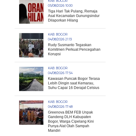
KAB. BOGOR
05/08/2026 10:00
Tiga Hari Tak Pulang, Remaja
Asal Kecamatan Gunungsindur
Dilaporkan Hilang
KAB. BOGOR
04/08/2026 21:13
Rudy Susmanto Tegaskan
Komitmen Perkuat Pencegahan
Korupsi
KAB. BOGOR
04/08/2026 17:54
Kawasan Puncak Bogor Terasa
Lebih Dingin saat Kemarau,
Suhu Capai 16 Derajat Celsius
KAB. BOGOR
04/08/2026 17:48
Greenova BEM FEB Unpak
Gandeng DLH Kabupaten
Bogor, Warga Cipelang Kini
Punya Alat Olah Sampah
Mandiri