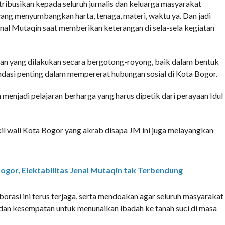
tribusikan kepada seluruh jurnalis dan keluarga masyarakat
ang menyumbangkan harta, tenaga, materi, waktu ya. Dan jadi
r Jenal Mutaqin saat memberikan keterangan di sela-sela kegiatan
an yang dilakukan secara bergotong-royong, baik dalam bentuk
dasi penting dalam mempererat hubungan sosial di Kota Bogor.
 menjadi pelajaran berharga yang harus dipetik dari perayaan Idul
il wali Kota Bogor yang akrab disapa JM ini juga melayangkan
Bogor, Elektabilitas Jenal Mutaqin tak Terbendung
orasi ini terus terjaga, serta mendoakan agar seluruh masyarakat
dan kesempatan untuk menunaikan ibadah ke tanah suci di masa