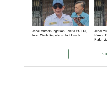
Jenal Mutaqin Ingatkan Panitia HUT RI,
Jenal Mu
Iuran Wajib Berpotensi Jadi Pungli
Rambu Pa
Parkir Li
KL