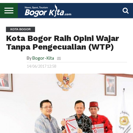
HOME
BOGOR
REGIONAL
NASIONAL
PENDIDIKAN
WISATA
OLAHRAGA
LAPORAN
PROFIL
UTAMA
KOTA BOGOR
Kota Bogor Raih Opini Wajar
Tanpa Pengecualian (WTP)
By
Bogor-Kita
14/06/2017 12:58