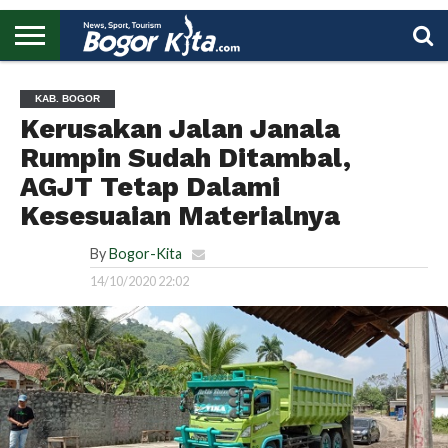
HOME
BOGOR
REGIONAL
NASIONAL
PENDIDIKAN
WISATA
OLAHRAGA
LAPORAN
PROFIL
UTAMA
KAB. BOGOR
Kerusakan Jalan Janala
Rumpin Sudah Ditambal,
AGJT Tetap Dalami
Kesesuaian Materialnya
By
Bogor-Kita
14/10/2020 22:02